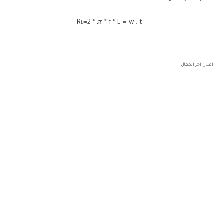
R
=2 *
𝜋
* f * L = w . t
L
اعلان اخر المقال