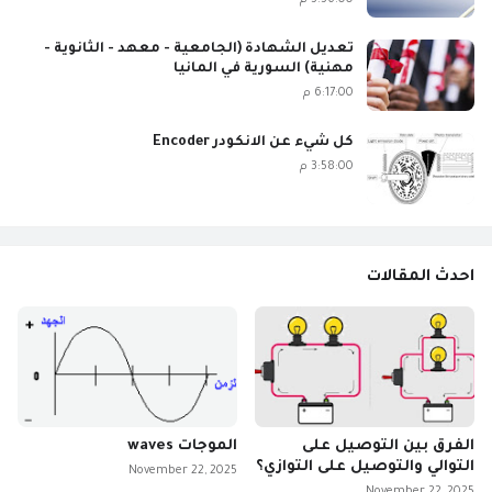
3:36:00 م
تعديل الشهادة (الجامعية - معهد - الثانوية -
مهنية) السورية في المانيا
6:17:00 م
كل شيء عن الانكودر Encoder
3:58:00 م
احدث المقالات
الفرق بين التوصيل على
الموجات waves
التوالي والتوصيل على التوازي؟
November 22, 2025