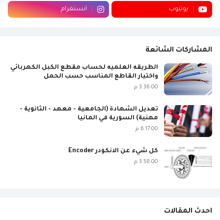
يوتيوب
انستغرام
المشاركات الشائعة
الطريقه العلميه لحساب مقطع الكبل الكهربائي
واختيار القاطع المناسب حسب الحمل
3:36:00 م
تعديل الشهادة (الجامعية - معهد - الثانوية -
مهنية) السورية في المانيا
6:17:00 م
كل شيء عن الانكودر Encoder
3:58:00 م
احدث المقالات