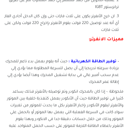
عملية التحويل من جهد مستمر إلي جهد
المتناوب
تتم عن طريق
ترانزستور IGBT
ان خرج الأنفرتر يكون على ثلاث فازات حتى وإن كان الدخل أحادي الفاز
أي أنه عند توصيل 220 فولت يقوم الأنفرتر بإخراج 220 فولت ولكن على
ثلاث فازات
مميزات الانفرتر:
توفير الطاقة الكهربائية :
حيث أنه يقوم بعمل بدء ناعم للمحرك
بزيادة سرعته تدريجيا إلي أن يصل للسرعة المطلوبة مما يؤدي إلي
عدم سحب أمبير عالي في بداية تشغيل المحرك وهذا أيضا يؤدي إلي
إطالة عمر المحرك
ملحوظة :- إذا كان بالمحرك انكودر وتم توصيله بالأنفرتر فذلك يساعد
كثيرا في توفير الطاقة حيث أن الأنكودر يعمل كتغذية خلفية بين الموتور
والأنفرتر ليقوم الأنكودر بإخبار الأنفرتر بكل ما يحدث للموتور من تغيرات
سواء كانت في السرعة الفعلية التي يعمل بها الموتور أو بالحمل علي
الموتور وذلك من خلال حسابات دقيقة جدا في الانكودر وبهذا يقوم
الأنفرتر باعطاء الطاقة اللازمة للموتور علي حسب الحمل المتواجد عليه