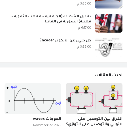
3:36:00 م
تعديل الشهادة (الجامعية - معهد - الثانوية -
مهنية) السورية في المانيا
6:17:00 م
كل شيء عن الانكودر Encoder
3:58:00 م
احدث المقالات
الفرق بين التوصيل على
الموجات waves
التوالي والتوصيل على التوازي؟
November 22, 2025