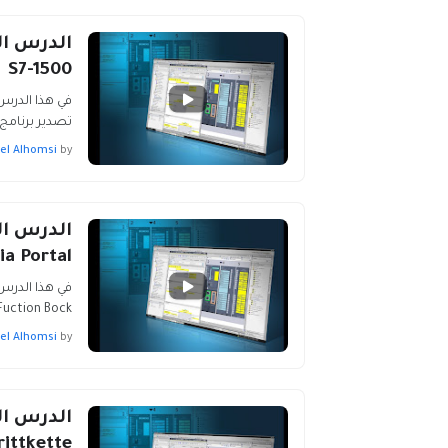
S7-1500
تصدير برنامج S7-300 الى S7-1500 والفرو
el Alhomsi
by
ia Portal
في هذا الدرس
Fuction Bock و Data Block PLC Step7-
el Alhomsi
by
rittkette