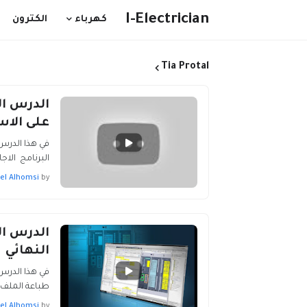
I-Electrician
كهرباء
الكترون
Tia Protal
الدرس ال
على الاس
في هذا الدر
البرنامج الاج
el Alhomsi
by
النهائي
طباعة الملف PLC Step7-2…
el Alhomsi
by