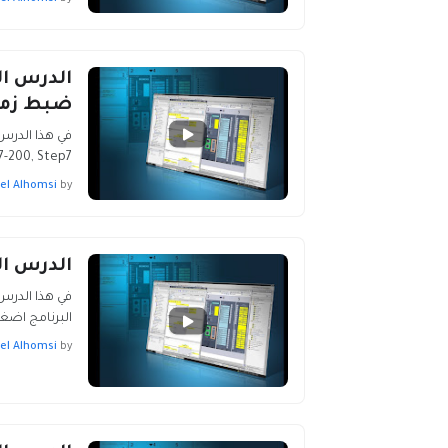
ضبط زمن 
-200, Step7…
el Alhomsi
by
الدرس الخامس عش
البرنامج اضغط هنا -200
el Alhomsi
by