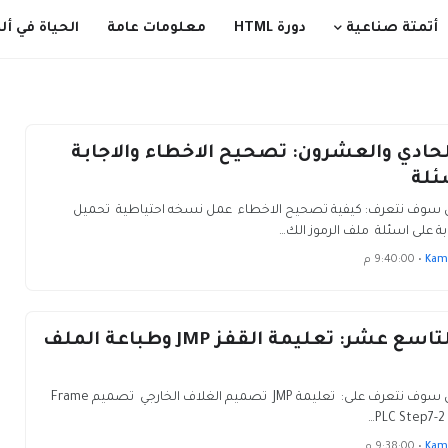
أتمتة صناعية
دورة HTML
معلومات عامة
الحياة في ألم
حادي والعشرون: تصحيح الاخطاء والاجابة
ئلة
س سوف نتعرف: كيفية تصحيح الاخطاء عمل نسخه احتياطية تحميل
ابة على اسئلة ملف الرموز الك…
Kam
•
9:40:00 م
الدرس التاسع عشر: تعليمة القفز JMP وطباعة الملف
في هذا الدرس سوف نتعرف على: تعليمة JMP تصميم الغلاف الخارجي تصميم Frame
Kam
•
9:38:00 م