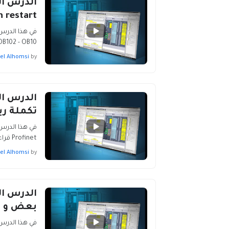
 restart
B102 - OB10 …
el Alhomsi
by
تكملة ربط CPU مع U
Profinet قراءة الاشارة التشابهيه Analog وكتابة ا…
el Alhomsi
by
بعض و OB83