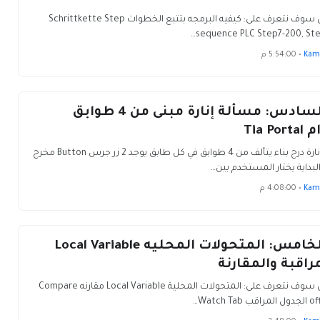
في هذا الدرس سوف نتعرف على: كيفيه البرمجه بتتبع الخطوات Schrittkette Step
sequence PLC Step7-200, Step
Kam
•
5:54:00 م
الدرس السادس: مسألة إنارة مبنى من 4 طوابق
Tia 
اكتب برنامج انارة درج بناء يتألف من 4 طوابق في كل طابق يوجد 2 زر جرس Button مخرج
البداية يختار المستخدم بين…
Kam
•
4:08:00 م
الدرس الخامس: المتحولات المحليه Local Variable
راقبة والمقارنة
في هذا الدرس سوف نتعرف على: المتحولات المحلية Local Variable مقارنه Compare
Watch …