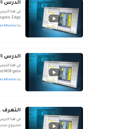
الدرس الثاني: ia portal v14
tiv- Negativ Edge
el Alhomsi
by
الدرس الأول
في هذا الدرس
d NOR gate …
el Alhomsi
by
التعرف على واج
مشروع بسيط 